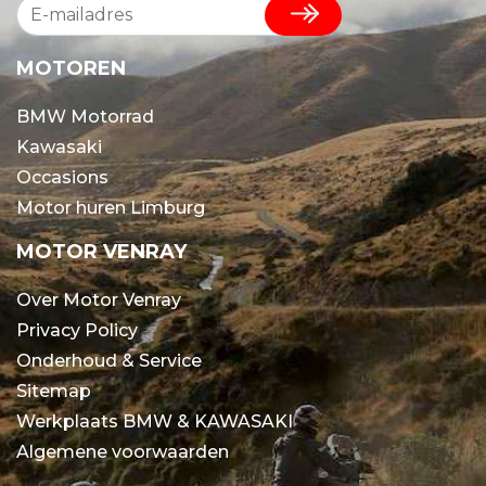
MOTOREN
BMW Motorrad
Kawasaki
Occasions
Motor huren Limburg
MOTOR VENRAY
Over Motor Venray
Privacy Policy
Onderhoud & Service
Sitemap
Werkplaats BMW & KAWASAKI
Algemene voorwaarden