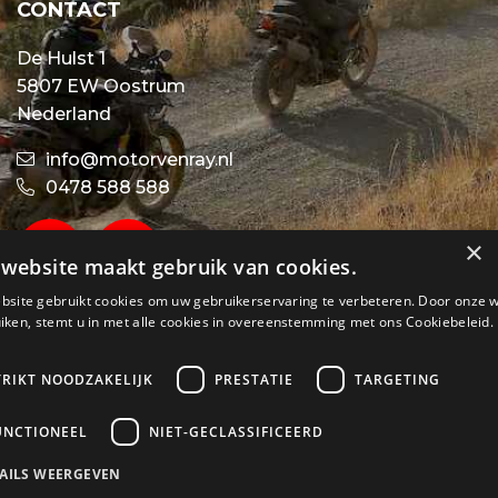
CONTACT
De Hulst 1
5807 EW Oostrum
Nederland
info@motorvenray.nl
0478 588 588
×
website maakt gebruik van cookies.
bsite gebruikt cookies om uw gebruikerservaring te verbeteren. Door onze 
iken, stemt u in met alle cookies in overeenstemming met ons Cookiebeleid.
TRIKT NOODZAKELIJK
PRESTATIE
TARGETING
UNCTIONEEL
NIET-GECLASSIFICEERD
AILS WEERGEVEN