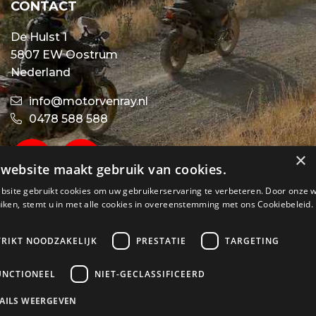
CONTACT
De Hulst 1
5807 EW Oostrum
Nederland
info@motorvenray.nl
0478 588 588
×
website maakt gebruik van cookies.
bsite gebruikt cookies om uw gebruikerservaring te verbeteren. Door onze 
iken, stemt u in met alle cookies in overeenstemming met ons Cookiebeleid.
TRIKT NOODZAKELIJK
PRESTATIE
TARGETING
UNCTIONEEL
NIET-GECLASSIFICEERD
AILS WEERGEVEN