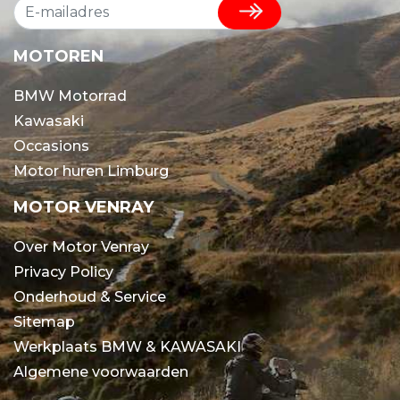
MOTOREN
BMW Motorrad
Kawasaki
Occasions
Motor huren Limburg
MOTOR VENRAY
Over Motor Venray
Privacy Policy
Onderhoud & Service
Sitemap
Werkplaats BMW & KAWASAKI
Algemene voorwaarden