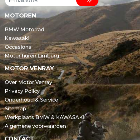
MOTOREN
BMW Motorrad
Kawasaki
Occasions
Motor huren Limburg
MOTOR VENRAY
Over Motor Venray
Privacy Policy
Onderhoud & Service
Sitemap
Werkplaats BMW & KAWASAKI
Algemene voorwaarden
CONTACT