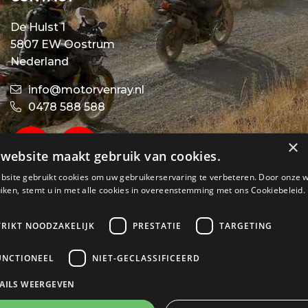
De Hulst 1
5807 EW Oostrum
Nederland
info@motorvenray.nl
0478 588 588
×
website maakt gebruik van cookies.
bsite gebruikt cookies om uw gebruikerservaring te verbeteren. Door onze 
iken, stemt u in met alle cookies in overeenstemming met ons Cookiebeleid.
TRIKT NOODZAKELIJK
PRESTATIE
TARGETING
UNCTIONEEL
NIET-GECLASSIFICEERD
AILS WEERGEVEN