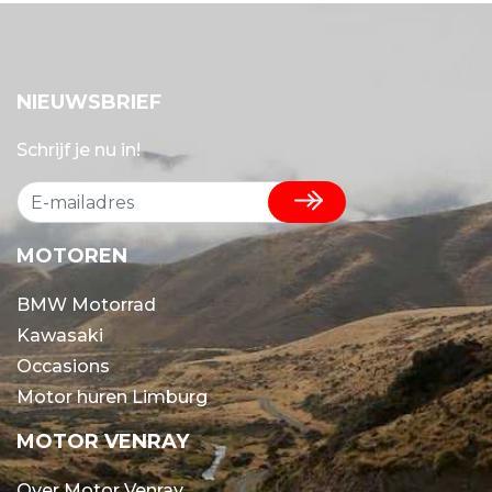
NIEUWSBRIEF
Schrijf je nu in!
MOTOREN
BMW Motorrad
Kawasaki
Occasions
Motor huren Limburg
MOTOR VENRAY
Over Motor Venray