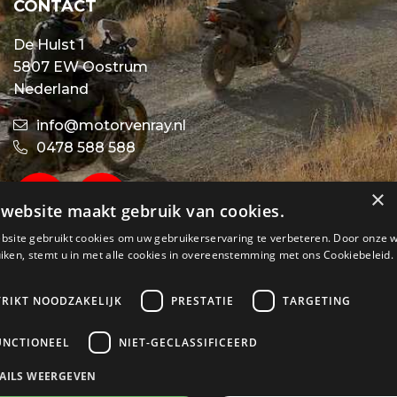
CONTACT
De Hulst 1
5807 EW Oostrum
Nederland
info@motorvenray.nl
0478 588 588
×
website maakt gebruik van cookies.
bsite gebruikt cookies om uw gebruikerservaring te verbeteren. Door onze 
iken, stemt u in met alle cookies in overeenstemming met ons Cookiebeleid.
TRIKT NOODZAKELIJK
PRESTATIE
TARGETING
UNCTIONEEL
NIET-GECLASSIFICEERD
AILS WEERGEVEN