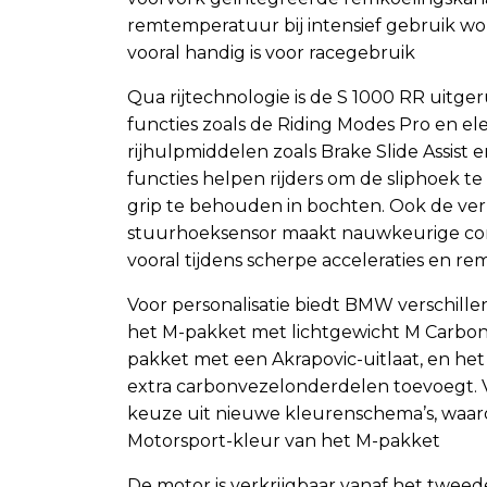
remtemperatuur bij intensief gebruik wo
vooral handig is voor racegebruik​
Qua rijtechnologie is de S 1000 RR uitge
functies zoals de Riding Modes Pro en el
rijhulpmiddelen zoals Brake Slide Assist e
functies helpen rijders om de sliphoek t
grip te behouden in bochten. Ook de ve
stuurhoeksensor maakt nauwkeurige con
vooral tijdens scherpe acceleraties en rema
Voor personalisatie biedt BMW verschille
het M-pakket met lichtgewicht M Carbon
pakket met een Akrapovic-uitlaat, en he
extra carbonvezelonderdelen toevoegt. 
keuze uit nieuwe kleurenschema’s, waa
Motorsport-kleur van het M-pakket​
De motor is verkrijgbaar vanaf het twee