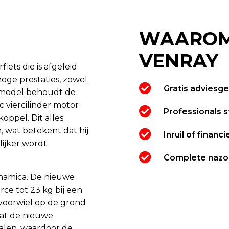
WAAROM
VENRAY
ets die is afgeleid
oge prestaties, zowel
Gratis adviesg
e model behoudt de
 viercilinder motor
Professionals s
oppel. Dit alles
 wat betekent dat hij
Inruil of financ
lijker wordt
Complete nazo
ynamica. De nieuwe
ce tot 23 kg bij een
 voorwiel op de grond
vat de nieuwe
alen, waardoor de