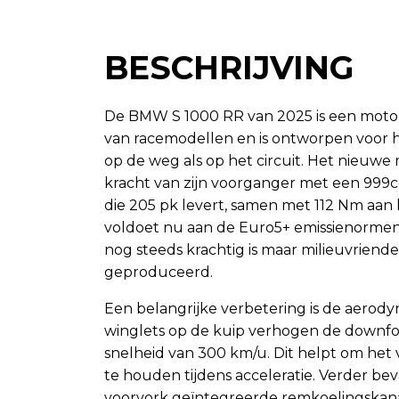
BESCHRIJVING
De BMW S 1000 RR van 2025 is een motorfi
van racemodellen en is ontworpen voor h
op de weg als op het circuit. Het nieuw
kracht van zijn voorganger met een 999cc
die 205 pk levert, samen met 112 Nm aan k
voldoet nu aan de Euro5+ emissienormen,
nog steeds krachtig is maar milieuvriende
geproduceerd.
Een belangrijke verbetering is de aerod
winglets op de kuip verhogen de downfor
snelheid van 300 km/u. Dit helpt om het
te houden tijdens acceleratie. Verder be
voorvork geïntegreerde remkoelingskan