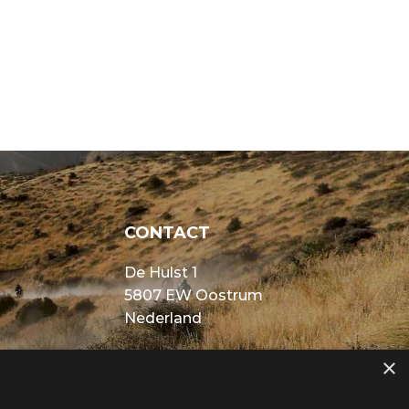
CONTACT
De Hulst 1
5807 EW Oostrum
Nederland
info@motorvenray.nl
×
ASAKI
0478 588 588