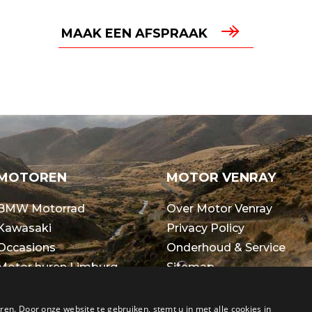
MAAK EEN AFSPRAAK
MOTOREN
MOTOR VENRAY
BMW Motorrad
Over Motor Venray
Kawasaki
Privacy Policy
Occasions
Onderhoud & Service
Motor huren Limburg
Sitemap
Werkplaats BMW & KAW
Algemene voorwaarden
en. Door onze website te gebruiken, stemt u in met alle cookies in