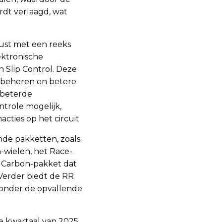
rdt verlaagd, wat
rust met een reeks
ektronische
n Slip Control. Deze
e beheren en betere
rbeterde
trole mogelijk,
cties op het circuit​
nde pakketten, zoals
-wielen, het Race-
t Carbon-pakket dat
Verder biedt de RR
ronder de opvallende
de kwartaal van 2025