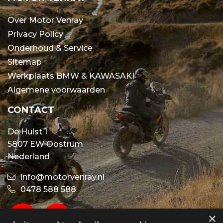
Over Motor Venray
Privacy Policy
Onderhoud & Service
Sitemap
Werkplaats BMW & KAWASAKI
Algemene voorwaarden
CONTACT
De Hulst 1
5807 EW Oostrum
Nederland
info@motorvenray.nl
0478 588 588
×