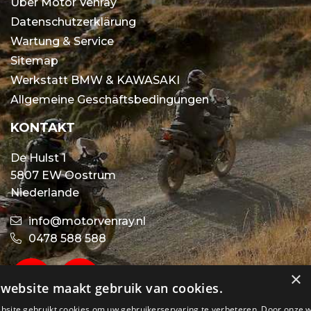
Über Motor Venray
Datenschutzerklärung
Wartung & Service
Sitemap
Werkstatt BMW & KAWASAKI
Allgemeine Geschäftsbedingungen
KONTAKT
De Hulst 1
5807 EW Oostrum
Niederlande
info@motorvenray.nl
0478 588 588
×
website maakt gebruik van cookies.
bsite gebruikt cookies om uw gebruikerservaring te verbeteren. Door onze 