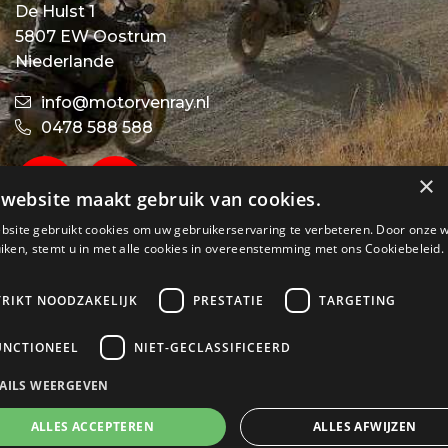
De Hulst 1
5807 EW Oostrum
Niederlande
info@motorvenray.nl
0478 588 588
×
website maakt gebruik van cookies.
bsite gebruikt cookies om uw gebruikerservaring te verbeteren. Door onze 
iken, stemt u in met alle cookies in overeenstemming met ons Cookiebeleid.
TRIKT NOODZAKELIJK
PRESTATIE
TARGETING
UNCTIONEEL
NIET-GECLASSIFICEERD
AILS WEERGEVEN
ALLES ACCEPTEREN
ALLES AFWIJZEN