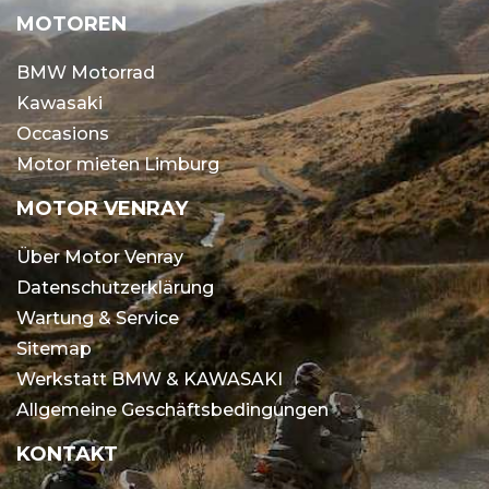
MOTOREN
BMW Motorrad
Kawasaki
Occasions
Motor mieten Limburg
MOTOR VENRAY
Über Motor Venray
Datenschutzerklärung
Wartung & Service
Sitemap
Werkstatt BMW & KAWASAKI
Allgemeine Geschäftsbedingungen
KONTAKT