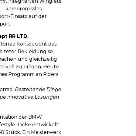
it integrierten Winglets
 – kompromisslos
port-Einsatz auf der
port.
ept RR LTD.
otorrad konsequent das
talteter Bekleidung so
machen und gleichzeitig
stilvoll zu prägen. Heute
hes Programm an Riders
orrad:
Bestehende Dinge
eue innovative Lösungen
entation der BMW
festyle-Jacke entwickelt:
f 50 Stück. Ein Meisterwerk