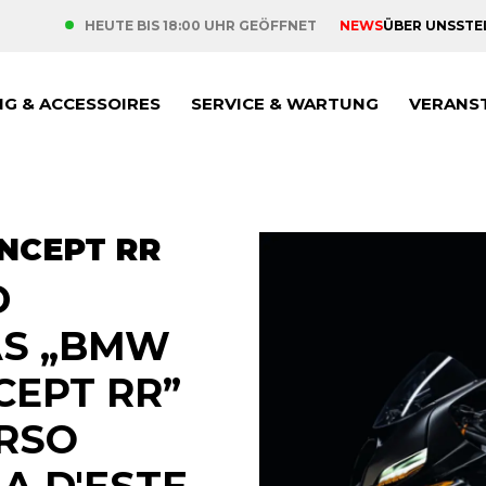
NEWS
ÜBER UNS
STE
HEUTE BIS 18:00 UHR GEÖFFNET
NG & ACCESSOIRES
SERVICE & WARTUNG
VERANS
NCEPT RR
D
AS „BMW
EPT RR”
RSO
A D'ESTE.