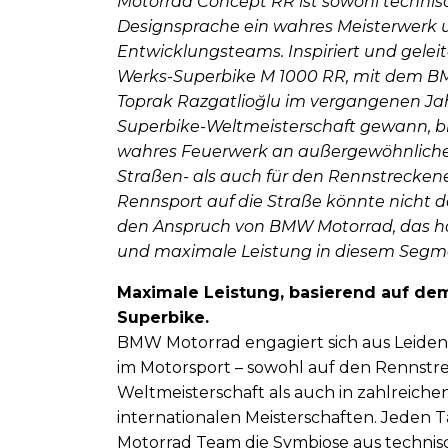
Motorrad Concept RR ist sowohl technisch
Designsprache ein wahres Meisterwerk 
Entwicklungsteams. Inspiriert und gel
Werks-Superbike M 1000 RR, mit dem B
Toprak Razgatlioğlu im vergangenen Jah
Superbike-Weltmeisterschaft gewann, bi
wahres Feuerwerk an außergewöhnlicher
Straßen- als auch für den Rennstreckene
Rennsport auf die Straße könnte nicht deu
den Anspruch von BMW Motorrad, das h
und maximale Leistung in diesem Segme
Maximale Leistung, basierend auf d
Superbike.
BMW Motorrad engagiert sich aus Leid
im Motorsport – sowohl auf den Rennstr
Weltmeisterschaft als auch in zahlreiche
internationalen Meisterschaften. Jeden 
Motorrad Team die Symbiose aus technis