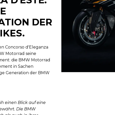
IE
ATION DER
IKES.
n Concorso d'Eleganza
MW Motorrad seine
gment: die BMW Motorrad
tement in Sachen
tige Generation der BMW
h einen Blick auf eine
gewährt. Die BMW