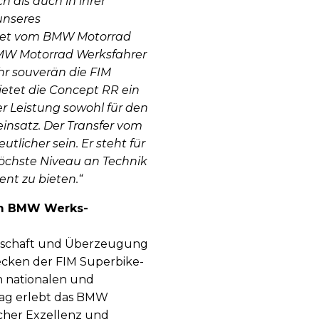
 als auch in ihrer
unseres
eitet vom BMW Motorrad
MW Motorrad Werksfahrer
r souverän die FIM
etet die Concept RR ein
 Leistung sowohl für den
insatz. Der Transfer vom
tlicher sein. Er steht für
öchste Niveau an Technik
nt zu bieten.“
em BMW Werks-
enschaft und Überzeugung
ecken der FIM Superbike-
n nationalen und
Tag erlebt das BMW
cher Exzellenz und