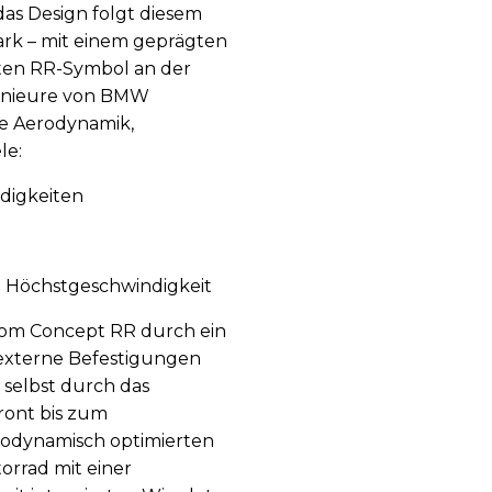
das Design folgt diesem
stark – mit einem geprägten
en RR-Symbol an der
genieure von BMW
ie Aerodynamik,
le:
ndigkeiten
e Höchstgeschwindigkeit
vom Concept RR durch ein
 externe Befestigungen
 selbst durch das
ront bis zum
erodynamisch optimierten
orrad mit einer