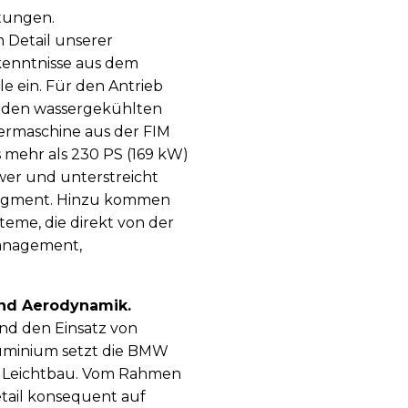
stungen.
 Detail unserer
kenntnisse aus dem
e ein. Für den Antrieb
 den wassergekühlten
ermaschine aus der FIM
s mehr als 230 PS (169 kW)
ower und unterstreicht
egment. Hinzu kommen
eme, die direkt von der
anagement,
und Aerodynamik.
nd den Einsatz von
luminium setzt die BMW
 Leichtbau. Vom Rahmen
etail konsequent auf