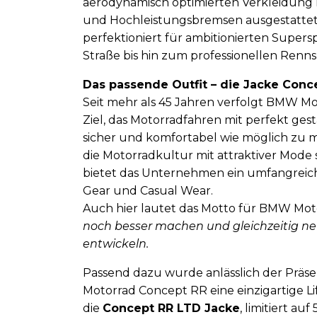
aerodynamisch optimierten Verkleidung m
und Hochleistungsbremsen ausgestattet
perfektioniert für ambitionierten Supers
Straße bis hin zum professionellen Renns
Das passende Outfit – die Jacke Conc
Seit mehr als 45 Jahren verfolgt BMW M
Ziel, das Motorradfahren mit perfekt ges
sicher und komfortabel wie möglich zu 
die Motorradkultur mit attraktiver Mode 
bietet das Unternehmen ein umfangreic
Gear und Casual Wear.
Auch hier lautet das Motto für BMW Mot
noch besser machen und gleichzeitig n
entwickeln.
Passend dazu wurde anlässlich der Präs
Motorrad Concept RR eine einzigartige Li
die
Concept RR LTD Jacke
, limitiert au