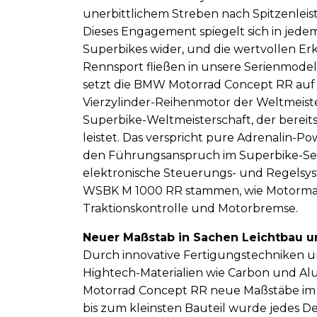
unerbittlichem Streben nach Spitzenlei
Dieses Engagement spiegelt sich in jedem
Superbikes wider, und die wertvollen Er
Rennsport fließen in unsere Serienmodell
setzt die BMW Motorrad Concept RR auf
Vierzylinder-Reihenmotor der Weltmeist
Superbike-Weltmeisterschaft, der bereit
leistet. Das verspricht pure Adrenalin-P
den Führungsanspruch im Superbike-S
elektronische Steuerungs- und Regelsyst
WSBK M 1000 RR stammen, wie Motorm
Traktionskontrolle und Motorbremse.
Neuer Maßstab in Sachen Leichtbau 
Durch innovative Fertigungstechniken u
Hightech-Materialien wie Carbon und A
Motorrad Concept RR neue Maßstäbe im
bis zum kleinsten Bauteil wurde jedes D