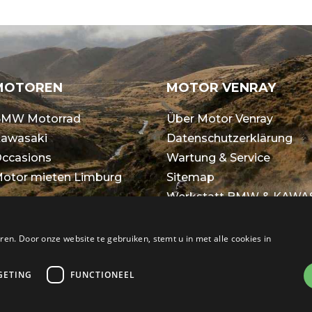
MOTOREN
MOTOR VENRAY
MW Motorrad
Über Motor Venray
awasaki
Datenschutzerklärung
ccasions
Wartung & Service
otor mieten Limburg
Sitemap
Werkstatt BMW & KAWA
Allgemeine
Geschäftsbedingungen
en. Door onze website te gebruiken, stemt u in met alle cookies in
GETING
FUNCTIONEEL