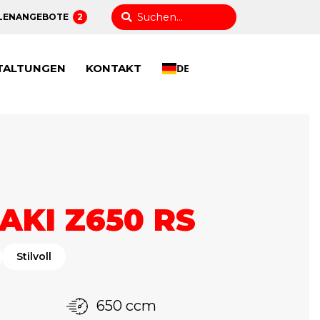
LENANGEBOTE
2
TALTUNGEN
KONTAKT
DE
KI Z650 RS
Stilvoll
650 ccm