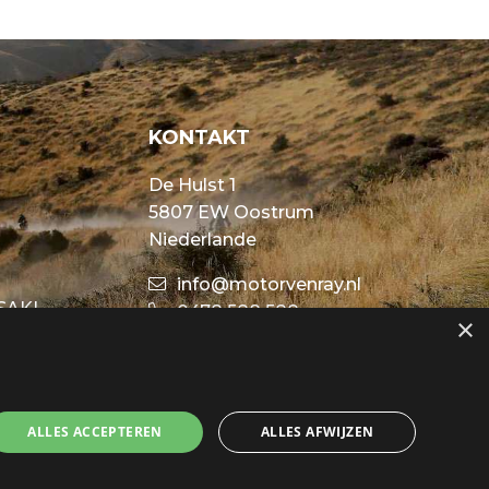
KONTAKT
De Hulst 1
5807 EW Oostrum
Niederlande
info@motorvenray.nl
SAKI
0478 588 588
×
ALLES ACCEPTEREN
ALLES AFWIJZEN