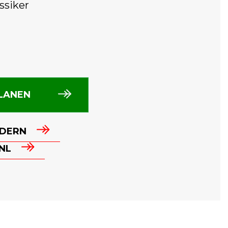
ssiker
LANEN
DERN
NL