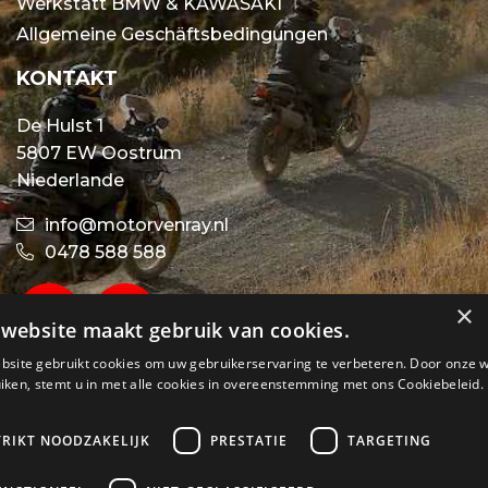
Werkstatt BMW & KAWASAKI
Allgemeine Geschäftsbedingungen
KONTAKT
De Hulst 1
5807 EW Oostrum
Niederlande
info@motorvenray.nl
0478 588 588
×
website maakt gebruik van cookies.
bsite gebruikt cookies om uw gebruikerservaring te verbeteren. Door onze 
iken, stemt u in met alle cookies in overeenstemming met ons Cookiebeleid.
TRIKT NOODZAKELIJK
PRESTATIE
TARGETING