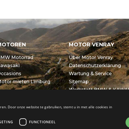
MOTOREN
MOTOR VENRAY
MW Motorrad
Über Motor Venray
awasaki
Datenschutzerklärung
ccasions
Wartung & Service
otor mieten Limburg
Sitemap
Werkstatt BMW & KAWA
Allgemeine
Geschäftsbedingungen
en. Door onze website te gebruiken, stemt u in met alle cookies in
GETING
FUNCTIONEEL