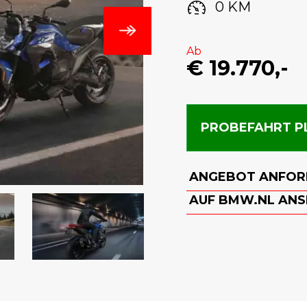
0 KM
Ab
€ 19.770,-
PROBEFAHRT P
ANGEBOT ANFOR
AUF BMW.NL AN