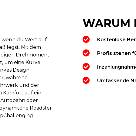
WARUM 
e, wenn du Wert auf
Kostenlose Be
aß legst. Mit dem
Profis stehen fü
zügigen Drehmoment
st, um eine Kurve
Inzahlungnahme
ankes Design
ter, während
Umfassende Na
ahrwerk und der
n Komfort auf ein
r Autobahn oder
r dynamische Roadster
topChallenging