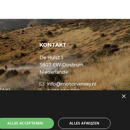
KONTAKT
De Hulst 1
5807 EW Oostrum
Niederlande
info@motorvenray.nl
SAKI
0478 588 588
×
ALLES ACCEPTEREN
ALLES AFWIJZEN