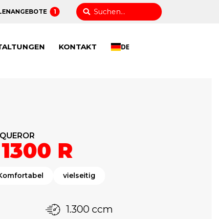
LENANGEBOTE
1
TALTUNGEN
KONTAKT
DE
NQUEROR
1300 R
Komfortabel
vielseitig
1.300 ccm