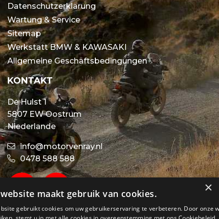
Datenschutzerklärung
Wartung & Service
Sitemap
Werkstatt BMW & KAWASAKI
Allgemeine Geschäftsbedingungen
KONTAKT
De Hulst 1
5807 EW Oostrum
Niederlande
info@motorvenray.nl
0478 588 588
×
website maakt gebruik van cookies.
bsite gebruikt cookies om uw gebruikerservaring te verbeteren. Door onze 
iken, stemt u in met alle cookies in overeenstemming met ons Cookiebeleid.